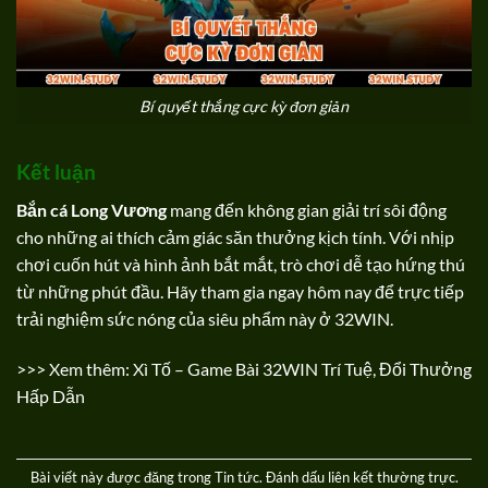
Bí quyết thắng cực kỳ đơn giản
Kết luận
Bắn cá Long Vương
mang đến không gian giải trí sôi động
cho những ai thích cảm giác săn thưởng kịch tính. Với nhịp
chơi cuốn hút và hình ảnh bắt mắt, trò chơi dễ tạo hứng thú
từ những phút đầu. Hãy tham gia ngay hôm nay để trực tiếp
trải nghiệm sức nóng của siêu phẩm này ở 32WIN.
>>> Xem thêm:
Xì Tố
– Game Bài 32WIN Trí Tuệ, Đổi Thưởng
Hấp Dẫn
Bài viết này được đăng trong
Tin tức
. Đánh dấu
liên kết thường trực
.