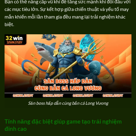
Bạn có thể nâng cấp vũ khí để tăng sức mạnh khi đối đầu với
các mục tiêu lớn. Sự kết hợp giữa chiến thuật và yếu tố may
mắn khiến mỗi lần tham gia đều mang lại trải nghiệm khác
biệt.
Săn boss hấp dẫn cùng bắn cá Long Vương
Tính năng đặc biệt giúp game tạo trải nghiệm
đỉnh cao