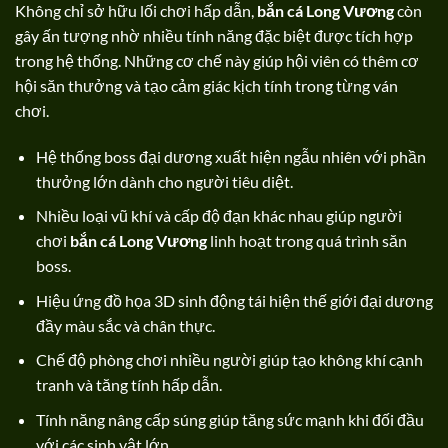
Không chỉ sở hữu lối chơi hấp dẫn,
bắn cá Long Vương
còn
gây ấn tượng nhờ nhiều tính năng đặc biệt được tích hợp
trong hệ thống. Những cơ chế này giúp hội viên có thêm cơ
hội săn thưởng và tạo cảm giác kịch tính trong từng ván
chơi.
Hệ thống boss đại dương xuất hiện ngẫu nhiên với phần
thưởng lớn dành cho người tiêu diệt.
Nhiều loại vũ khí và cấp độ đạn khác nhau giúp người
chơi
bắn cá Long Vương
linh hoạt trong quá trình săn
boss.
Hiệu ứng đồ họa 3D sinh động tái hiện thế giới đại dương
đầy màu sắc và chân thực.
Chế độ phòng chơi nhiều người giúp tạo không khí cạnh
tranh và tăng tính hấp dẫn.
Tính năng nâng cấp súng giúp tăng sức mạnh khi đối đầu
với các sinh vật lớn.