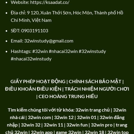
Website:
https://ksaadat.co/
Địa chỉ: 9 120, Xuân Thới Sơn, Hóc Môn, Thành phố Hồ
Chí Minh, Việt Nam
SĐT: 0903191103
Email:
32winstudy@gmail.com
Hashtags: #32win #nhacai32win #32winstudy
#nhacai32winstudy
GIẤY PHÉP HOẠT ĐỘNG
|
CHÍNH SÁCH BẢO MẬT
|
ĐIỀU KHOẢN ĐIỀU KIỆN
|
TRÁCH NHIỆM NGƯỜI CHƠI
|
CEO HOÀNG TRUNG HIẾU
Tìm kiếm chúng tôi với từ khóa: 32win trang chủ | 32win
nhà cái | 32win com | 32win 12 | 32win 01 | 32win đăng
nhập | 32win 32 | 32win 11 | 32win fun | 32win pro | trang
chủ 32win | 32win app | game 32win | 32win 18 | 32win top