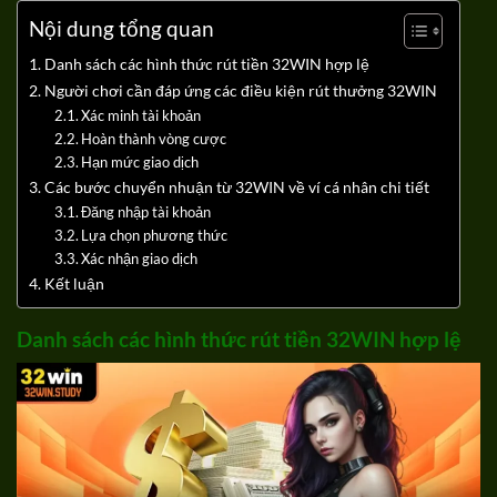
Nội dung tổng quan
Danh sách các hình thức rút tiền 32WIN hợp lệ
Người chơi cần đáp ứng các điều kiện rút thưởng 32WIN
Xác minh tài khoản
Hoàn thành vòng cược
Hạn mức giao dịch
Các bước chuyển nhuận từ 32WIN về ví cá nhân chi tiết
Đăng nhập tài khoản
Lựa chọn phương thức
Xác nhận giao dịch
Kết luận
Danh sách các hình thức rút tiền 32WIN hợp lệ