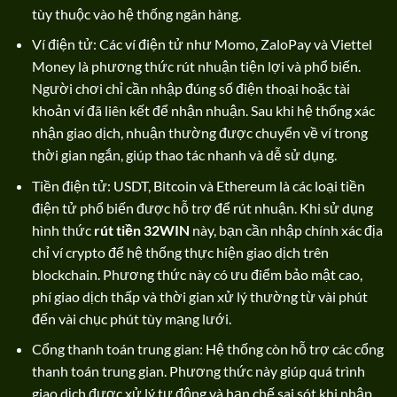
tùy thuộc vào hệ thống ngân hàng.
Ví điện tử: Các ví điện tử như Momo, ZaloPay và Viettel
Money là phương thức rút nhuận tiện lợi và phổ biến.
Người chơi chỉ cần nhập đúng số điện thoại hoặc tài
khoản ví đã liên kết để nhận nhuận. Sau khi hệ thống xác
nhận giao dịch, nhuận thường được chuyển về ví trong
thời gian ngắn, giúp thao tác nhanh và dễ sử dụng.
Tiền điện tử: USDT, Bitcoin và Ethereum là các loại tiền
điện tử phổ biến được hỗ trợ để rút nhuận. Khi sử dụng
hình thức
rút tiền 32WIN
này, bạn cần nhập chính xác địa
chỉ ví crypto để hệ thống thực hiện giao dịch trên
blockchain. Phương thức này có ưu điểm bảo mật cao,
phí giao dịch thấp và thời gian xử lý thường từ vài phút
đến vài chục phút tùy mạng lưới.
Cổng thanh toán trung gian: Hệ thống còn hỗ trợ các cổng
thanh toán trung gian. Phương thức này giúp quá trình
giao dịch được xử lý tự động và hạn chế sai sót khi nhập