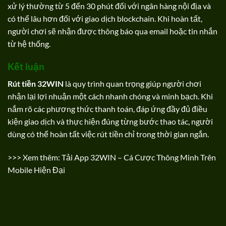
xử lý thường từ 5 đến 30 phút đối với ngân hàng nội địa và
có thể lâu hơn đối với giao dịch blockchain. Khi hoàn tất,
người chơi sẽ nhận được thông báo qua email hoặc tin nhắn
từ hệ thống.
Kết luận
Rút tiền 32WIN
là quy trình quan trọng giúp người chơi
nhận lại lợi nhuận một cách nhanh chóng và minh bạch. Khi
nắm rõ các phương thức thanh toán, đáp ứng đầy đủ điều
kiện giao dịch và thực hiện đúng từng bước thao tác, người
dùng có thể hoàn tất việc rút tiền chỉ trong thời gian ngắn.
>>> Xem thêm:
Tải App 32WIN
– Cá Cược Thông Minh Trên
Mobile Hiện Đại