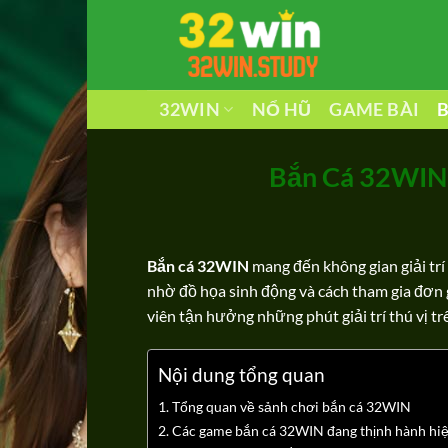
Bỏ
qua
nội
dung
32WIN
NỔ HŨ
GAME BÀI
Bắn Cá 32WIN 
Bắn cá 32WIN
mang đến không gian giải trí 
nhờ đồ họa sinh động và cách tham gia đơn 
viên tận hưởng những phút giải trí thú vị t
Nội dung tổng quan
Tổng quan về sảnh chơi bắn cá 32WIN
Các game bắn cá 32WIN đang thịnh hành hi