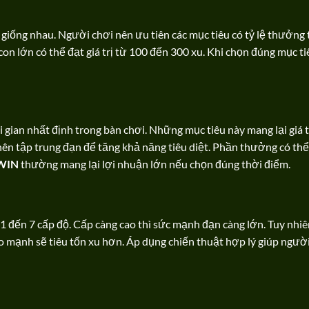
 giống nhau. Người chơi nên ưu tiên các mục tiêu có tỷ lệ thưởng 
con lớn có thể đạt giá trị từ 100 đến 300 xu. Khi chọn đúng mục t
gian nhất định trong bàn chơi. Những mục tiêu này mang lại giá t
nên tập trung đạn để tăng khả năng tiêu diệt. Phần thưởng có thể
2WIN
thường mang lại lợi nhuận lớn nếu chọn đúng thời điểm.
1 đến 7 cấp độ. Cấp càng cao thì sức mạnh đạn càng lớn. Tuy nhiê
áo mạnh sẽ tiêu tốn xu hơn. Áp dụng chiến thuật hợp lý giúp ngườ