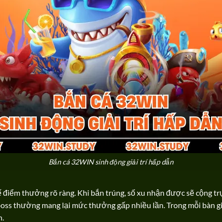
Bắn cá 32WIN sinh động giải trí hấp dẫn
 điểm thưởng rõ ràng. Khi bắn trúng, số xu nhận được sẽ cộng trự
boss thường mang lại mức thưởng gấp nhiều lần.
Trong mỗi bàn gi
h.