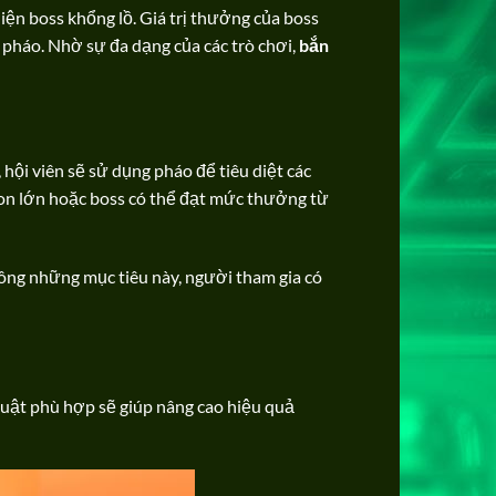
ện boss khổng lồ. Giá trị thưởng của boss
i pháo. Nhờ sự đa dạng của các trò chơi,
bắn
 hội viên sẽ sử dụng pháo để tiêu diệt các
 con lớn hoặc boss có thể đạt mức thưởng từ
 công những mục tiêu này, người tham gia có
thuật phù hợp sẽ giúp nâng cao hiệu quả