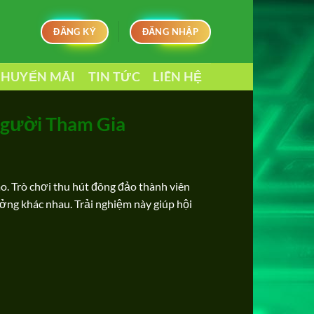
ĐĂNG KÝ
ĐĂNG NHẬP
HUYẾN MÃI
TIN TỨC
LIÊN HỆ
Người Tham Gia
ao. Trò chơi thu hút đông đảo thành viên
ởng khác nhau. Trải nghiệm này giúp hội