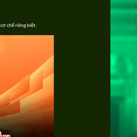
ơ chế riêng biệt.