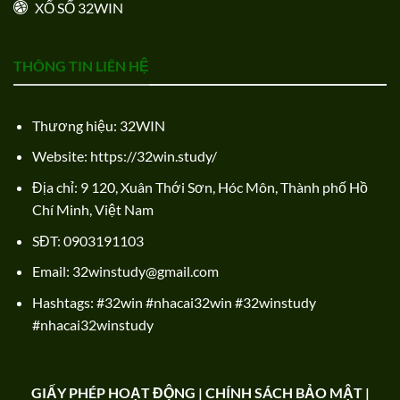
XỔ SỐ 32WIN
THÔNG TIN LIÊN HỆ
Thương hiệu: 32WIN
Website:
https://32win.study/
Địa chỉ: 9 120, Xuân Thới Sơn, Hóc Môn, Thành phố Hồ
Chí Minh, Việt Nam
SĐT: 0903191103
Email:
32winstudy@gmail.com
Hashtags: #32win #nhacai32win #32winstudy
#nhacai32winstudy
GIẤY PHÉP HOẠT ĐỘNG
|
CHÍNH SÁCH BẢO MẬT
|