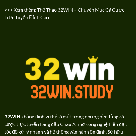
>>> Xem thêm:
Thể Thao 32WIN
– Chuyên Mục Cá Cược
Trực Tuyến Đỉnh Cao
32WIN
khẳng định vị thế là một trong những nền tảng cá
cược trực tuyến hàng đầu Châu Á nhờ công nghệ hiện đại,
tốc độ xử lý nhanh và hệ thống vận hành ổn định. Sở hữu