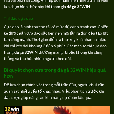
sau vài pha tấn công. Vì nhịp độ nhanh nên nhiều thành viên
lựa chọn hình thức này khi tham gia
đá gà 32WIN
.
Thi đấu cựa dao
Cựa dao là hình thức so tài có mức độ cạnh tranh cao. Chiến
kê được gắn cựa dao sắc bén nên mỗi lần ra đòn đều tạo lực
tấn công mạnh. Thời gian diễn ra thường khá nhanh, nhiều
khi chỉ kéo dài khoảng 3 đến 6 phút. Các màn so tài cựa dao
trong
đá gà 32WIN
thường mang lại bầu không khí căng
thẳng và thu hút nhiều người theo dõi.
Bí quyết chọn cửa trong đá gà 32WIN hiệu quả
hơn
Để lựa chọn chính xác trong mỗi trận đấu, người chơi cần
quan sát nhiều yếu tố khác nhau. Việc phân tích trước khi
đặt cược giúp nâng cao khả năng dự đoán kết quả.