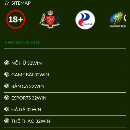
SITEMAP
KHO GAME HOT
NỔ HŨ 32WIN
GAME BÀI 32WIN
BẮN CÁ 32WIN
ESPORTS 32WIN
ĐÁ GÀ 32WIN
THỂ THAO 32WIN